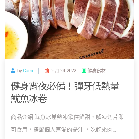
by
Game
9 月 24, 2022
健身食材
健身宵夜必備！彈牙低熱量
魷魚冰卷
商品介紹 魷魚冰卷熟凍鎖住鮮甜，解凍切片即
可食用，搭配個人喜愛的醬汁 ，吃起來肉...