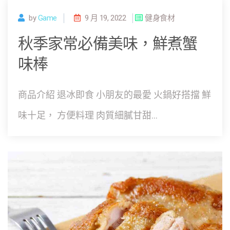
by
Game
9 月 19, 2022
健身食材
秋季家常必備美味，鮮煮蟹
味棒
商品介紹 退冰即食 小朋友的最愛 火鍋好搭擋 鮮
味十足， 方便料理 肉質細膩甘甜...