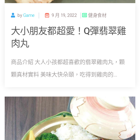
by
Game
9 月 19, 2022
健身食材
大小朋友都超愛！Q彈翡翠雞
肉丸
商品介紹 大人小孩都超喜歡的翡翠雞肉丸，顆
顆真材實料 美味大快朵頤，吃得到雞肉的...