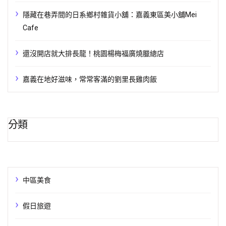
隱藏在巷弄間的日系鄉村雜貨小舖：嘉義東區美小舖Mei
Cafe
還沒開店就大排長龍！桃園楊梅福廣燒臘總店
嘉義在地好滋味，常常客滿的劉里長雞肉飯
分類
中區美食
假日旅遊