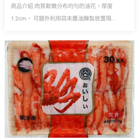
商品介紹 肉質軟嫩分布均勻的油花，厚度
1.2cm， 可額外利用蒜末醬油醃製放置隔...