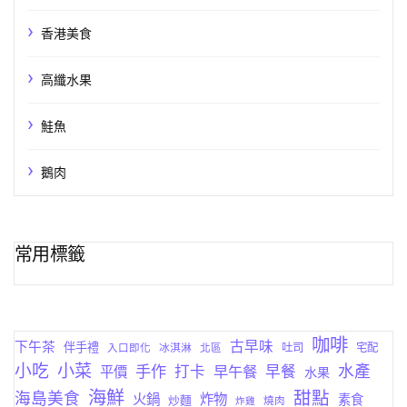
香港美食
高纖水果
鮭魚
鵝肉
常用標籤
咖啡
古早味
下午茶
伴手禮
吐司
宅配
入口即化
冰淇淋
北區
小菜
小吃
手作
水產
打卡
早午餐
早餐
平價
水果
海鮮
甜點
海島美食
火鍋
炸物
素食
炒麵
燒肉
炸雞