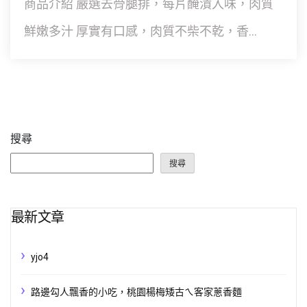
商品介紹 嚴選去骨腿排，每片醃漬入味，肉質
鮮嫩多汁 厚實有口感，肉質不柴不乾，香...
搜尋
搜尋
最新文章
yjo4
路邊勾人飄香的小吃，桃園楊梅矮古ㄟ客家蔥香麵