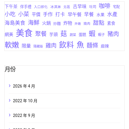
咖啡
古早味
下午茶
伴手禮
吐司
宅配
入口即化
冰淇淋
北區
小菜
小吃
手作
水產
打卡
早午餐
早餐
平價
水果
海鮮
甜點
海島美食
火鍋
炸物
素食
炒麵
燒肉
炸雞
美食
蝦
菇
聚餐
豬肉
網美
芋頭
蛋糕
蔬菜
蝦子
軟嫩
飲料
魚
麵條
雞肉
限量
麻辣
隱藏版
月份
2026 年 4 月
2022 年 10 月
2022 年 9 月