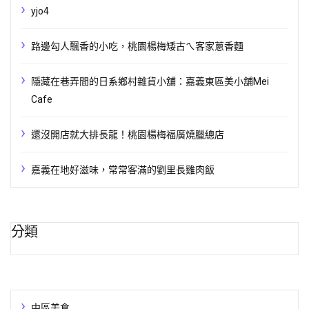
yjo4
路邊勾人飄香的小吃，桃園楊梅矮古ㄟ客家蔥香麵
隱藏在巷弄間的日系鄉村雜貨小舖：嘉義東區美小舖Mei
Cafe
還沒開店就大排長龍！桃園楊梅福廣燒臘總店
嘉義在地好滋味，常常客滿的劉里長雞肉飯
分類
中區美食