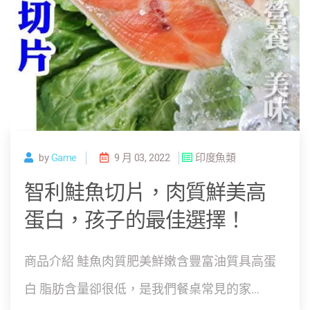
by
Game
9 月 03, 2022
印度魚類
智利鮭魚切片，肉質鮮美高
蛋白，孩子的最佳選擇！
商品介紹 鮭魚肉質肥美鮮嫩含豐富油質具高蛋
白 脂肪含量卻很低，是我們餐桌常見的家...