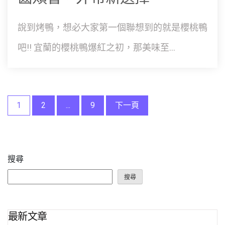
說到烤鴨，想必大家第一個聯想到的就是櫻桃鴨
吧!! 宜蘭的櫻桃鴨爆紅之初，那美味至...
文
1
2
...
9
下一頁
章
分
搜尋
頁
搜尋
最新文章