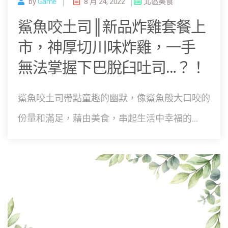
by
Game
8 月 24, 2022
北區美食
鯊魚咬土司║新品炸雞套餐上
市，神厚切川味炸雞，一手
無法掌握下巴脫臼吐司…？！
鯊魚咬土司帶點童趣的幽默，像鯊魚般大口咬的
份量和滿足，藉由美食，串起生活中幸福的...