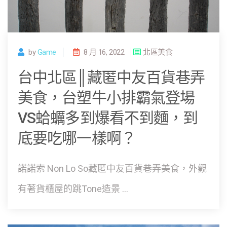
by
Game
8 月 16, 2022
北區美食
台中北區║藏匿中友百貨巷弄
美食，台塑牛小排霸氣登場
VS蛤蠣多到爆看不到麵，到
底要吃哪一樣啊？
諾諾索 Non Lo So藏匿中友百貨巷弄美食，外觀
有著貨櫃屋的跳Tone造景 ...