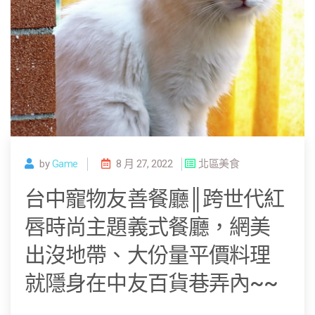
by
Game
8 月 27, 2022
北區美食
台中寵物友善餐廳║跨世代紅
唇時尚主題義式餐廳，網美
出沒地帶、大份量平價料理
就隱身在中友百貨巷弄內~~