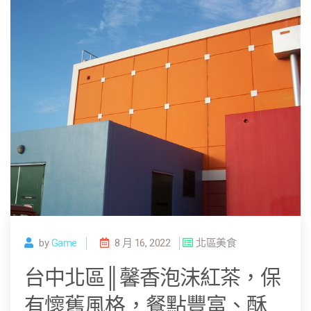
by
Game
8 月 16, 2022
北區美食
台中北區║馨香泡沫紅茶，保
有懷舊風格，餐點豐富、酥