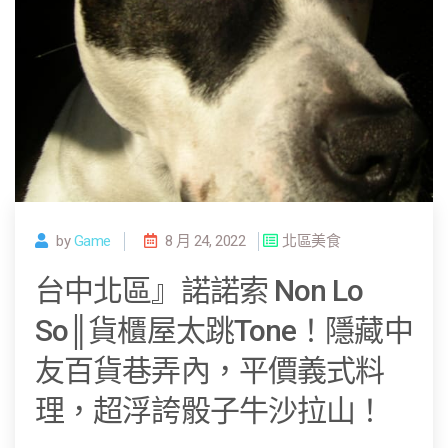
by
Game
8 月 24, 2022
北區美食
台中北區』諾諾索 Non Lo
So║貨櫃屋太跳Tone！隱藏中
友百貨巷弄內，平價義式料
理，超浮誇骰子牛沙拉山！