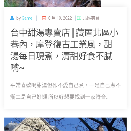
by
Game
8 月 19, 2022
北區美食
台中甜湯專賣店║藏匿北區小
巷內，摩登復古工業風，甜
湯每日現煮，清甜好食不膩
嘴~
平常喜歡喝甜湯但卻不愛自己煮，一是自己煮不
爛二是自己好懶 所以好想要找到一家符合...