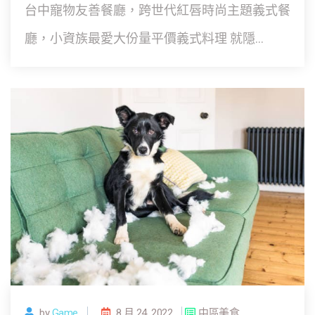
台中寵物友善餐廳，跨世代紅唇時尚主題義式餐
廳，小資族最愛大份量平價義式料理 就隱...
by
Game
8 月 24, 2022
中區美食