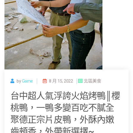
by
Game
8 月 15, 2022
北區美食
台中超人氣浮誇火焰烤鴨║櫻
桃鴨，一鴨多變百吃不膩全
聚德正宗片皮鴨，外酥內嫩
齒頰香，外帶新選擇~