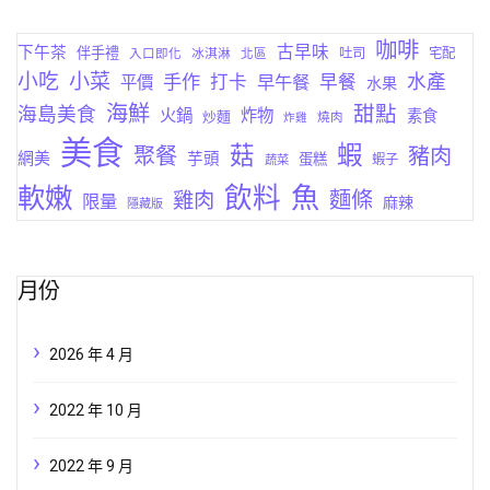
咖啡
古早味
下午茶
伴手禮
吐司
宅配
入口即化
冰淇淋
北區
小菜
小吃
手作
水產
打卡
早午餐
早餐
平價
水果
海鮮
甜點
海島美食
火鍋
炸物
素食
炒麵
燒肉
炸雞
美食
蝦
菇
聚餐
豬肉
網美
芋頭
蛋糕
蔬菜
蝦子
軟嫩
飲料
魚
麵條
雞肉
限量
麻辣
隱藏版
月份
2026 年 4 月
2022 年 10 月
2022 年 9 月