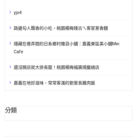
yjo4
路邊勾人飄香的小吃，桃園楊梅矮古ㄟ客家蔥香麵
隱藏在巷弄間的日系鄉村雜貨小舖：嘉義東區美小舖Mei
Cafe
還沒開店就大排長龍！桃園楊梅福廣燒臘總店
嘉義在地好滋味，常常客滿的劉里長雞肉飯
分類