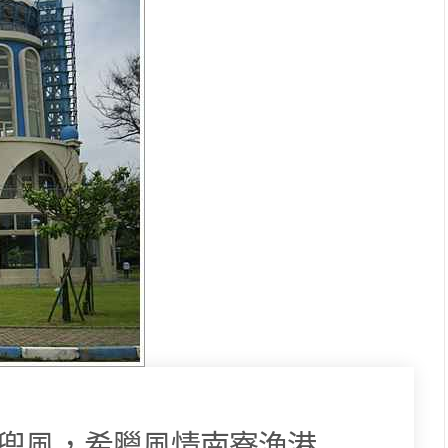
竹兜風，希臘風情南寮漁港