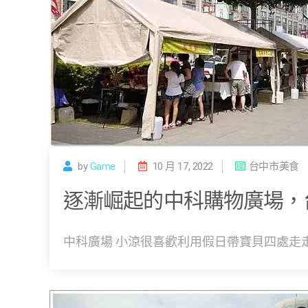
by
Game
10 月 17, 2022
台中市美食
逐漸崛起的中科購物廣場，
中科廣場 小涼很喜歡利用假日帶寶貝四處走走 