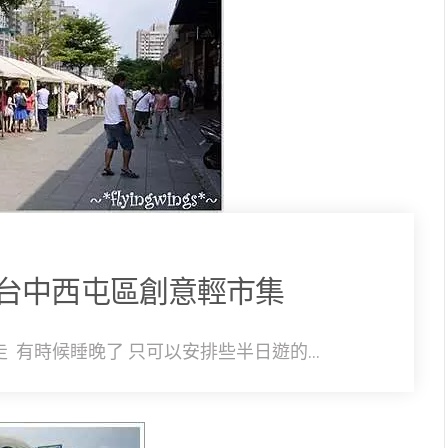
台中西屯區創意輕市集
有時候睡晚了 只可以安排些半日遊的...