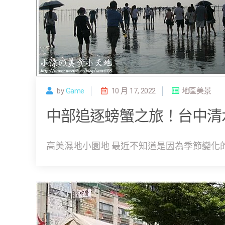
by
Game
10 月 17, 2022
地區美景
中部追逐螃蟹之旅！台中清
高美濕地小園地 最近不知道是因為季節變化的關西