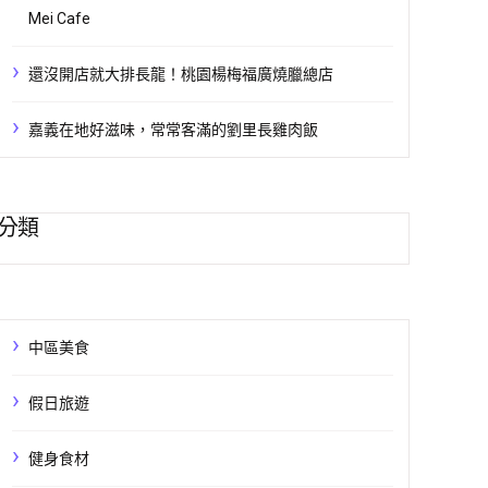
Mei Cafe
還沒開店就大排長龍！桃園楊梅福廣燒臘總店
嘉義在地好滋味，常常客滿的劉里長雞肉飯
分類
中區美食
假日旅遊
健身食材