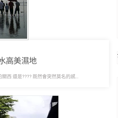
水高美濕地
 還是???? 既然會突然莫名的感...