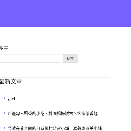
點
搜尋
搜尋
最新文章
yjo4
路邊勾人飄香的小吃，桃園楊梅矮古ㄟ客家蔥香麵
隱藏在巷弄間的日系鄉村雜貨小舖：嘉義東區美小舖