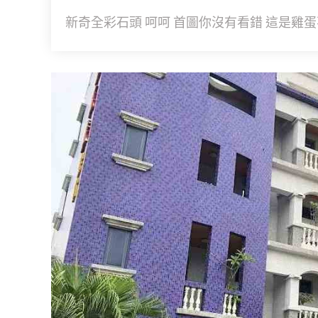
新奇全彩石頭 呵呵 首圖你沒有看錯 這是雞蛋