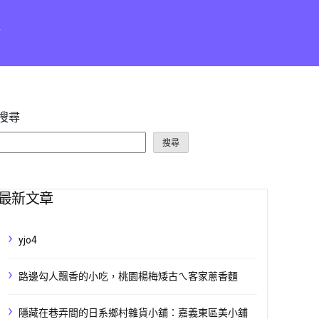
點
搜尋
搜尋
最新文章
yjo4
路邊勾人飄香的小吃，桃園楊梅矮古ㄟ客家蔥香麵
隱藏在巷弄間的日系鄉村雜貨小舖：嘉義東區美小舖