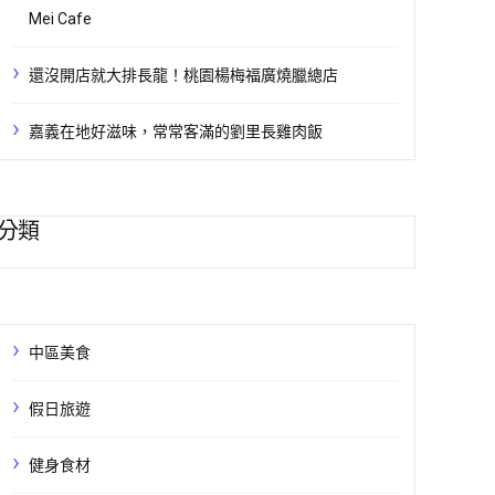
Mei Cafe
還沒開店就大排長龍！桃園楊梅福廣燒臘總店
嘉義在地好滋味，常常客滿的劉里長雞肉飯
分類
中區美食
假日旅遊
健身食材