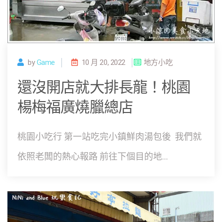
by
Game
10 月 20, 2022
地方小吃
還沒開店就大排長龍！桃園
楊梅福廣燒臘總店
桃園小吃行 第一站吃完小鎮鮮肉湯包後 我們就
依照老闆的熱心報路 前往下個目的地...