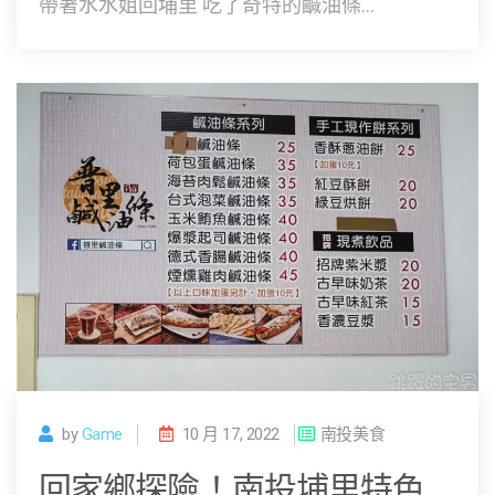
帶著水水姐回埔里 吃了奇特的鹹油條...
by
Game
10 月 17, 2022
南投美食
回家鄉探險！南投埔里特色