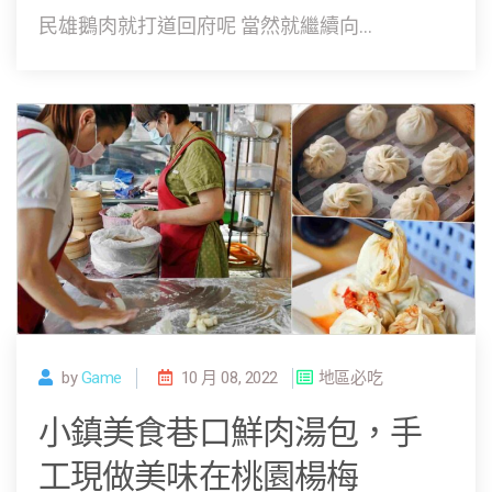
民雄鵝肉就打道回府呢 當然就繼續向...
by
Game
10 月 08, 2022
地區必吃
小鎮美食巷口鮮肉湯包，手
工現做美味在桃園楊梅