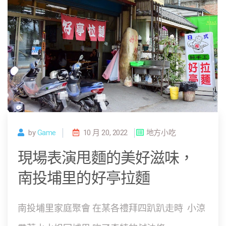
by
Game
10 月 20, 2022
地方小吃
現場表演甩麵的美好滋味，
南投埔里的好亭拉麵
南投埔里家庭聚會 在某各禮拜四趴趴走時 小涼