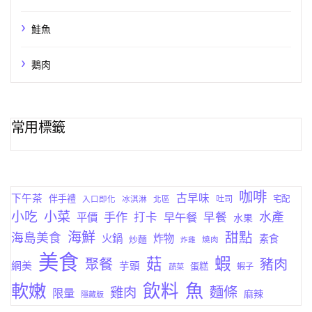
鮭魚
鵝肉
常用標籤
咖啡
古早味
下午茶
伴手禮
吐司
宅配
入口即化
冰淇淋
北區
小菜
小吃
手作
水產
打卡
早午餐
早餐
平價
水果
海鮮
甜點
海島美食
火鍋
炸物
素食
炒麵
燒肉
炸雞
美食
蝦
菇
聚餐
豬肉
網美
芋頭
蛋糕
蔬菜
蝦子
軟嫩
飲料
魚
麵條
雞肉
限量
麻辣
隱藏版