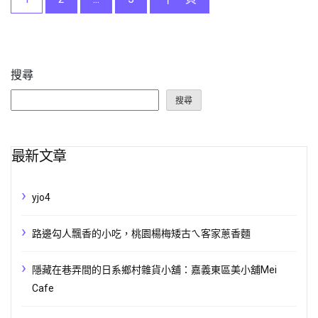
章
分
搜尋
頁
搜尋
最新文章
yjo4
路邊勾人飄香的小吃，桃園楊梅矮古ㄟ客家蔥香麵
隱藏在巷弄間的日系鄉村雜貨小舖：嘉義東區美小舖Mei
Cafe