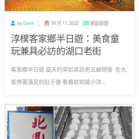
by
Game
10 月 11, 2022
家庭旅遊
淳樸客家鄉半日遊：美食童
玩兼具必訪的湖口老街
客家鄉半日遊 當天的突如其訪老五鹹粥後 在大
家帶著滿足的肚子後 看看就知道小涼...