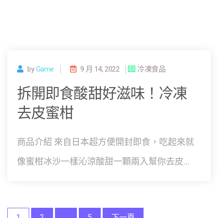
by
Game
9 月 14, 2022
冷凍食品
拆開即食酸甜好滋味！冷凍
去皮蜜柑
商品介紹 來自日本超方便開封即食，吃起來就
像蜜柑冰沙一樣沁涼酸甜一顆兩入幫你去皮...
文
1
2
...
5
下一頁