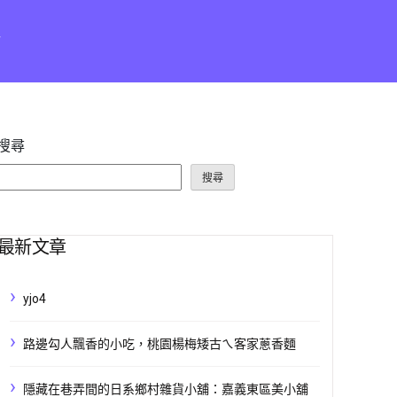
點
搜尋
搜尋
最新文章
yjo4
路邊勾人飄香的小吃，桃園楊梅矮古ㄟ客家蔥香麵
隱藏在巷弄間的日系鄉村雜貨小舖：嘉義東區美小舖