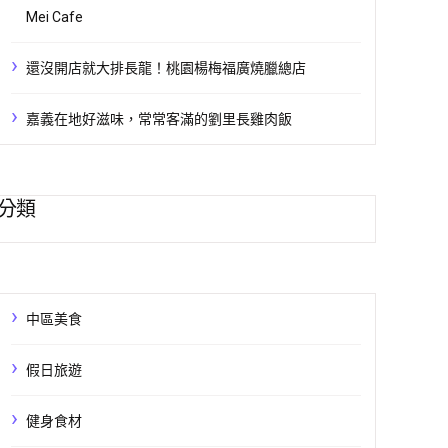
Mei Cafe
還沒開店就大排長龍！桃園楊梅福廣燒臘總店
嘉義在地好滋味，常常客滿的劉里長雞肉飯
分類
中區美食
假日旅遊
健身食材