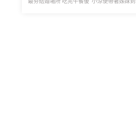
最夯結婚場所 吃完午餐後 小涼便帶著姊妹到幸