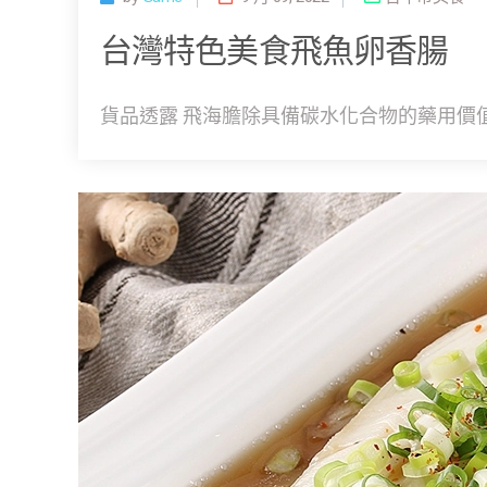
台灣特色美食飛魚卵香腸
貨品透露 飛海膽除具備碳水化合物的藥用價值,