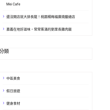
Mei Cafe
還沒開店就大排長龍！桃園楊梅福廣燒臘總店
嘉義在地好滋味，常常客滿的劉里長雞肉飯
分類
中區美食
假日旅遊
健身食材