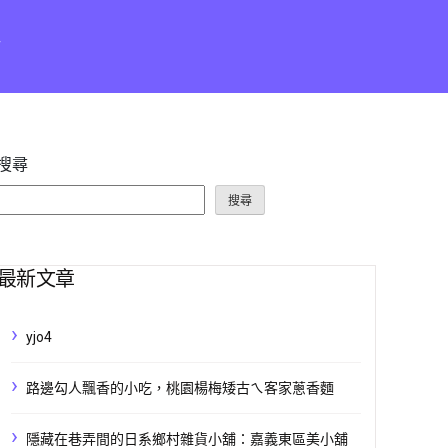
點
搜尋
搜尋
最新文章
yjo4
路邊勾人飄香的小吃，桃園楊梅矮古ㄟ客家蔥香麵
隱藏在巷弄間的日系鄉村雜貨小舖：嘉義東區美小舖