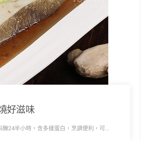
燒好滋味
醃24半小時，含多樣蛋白，烹調便利，可...