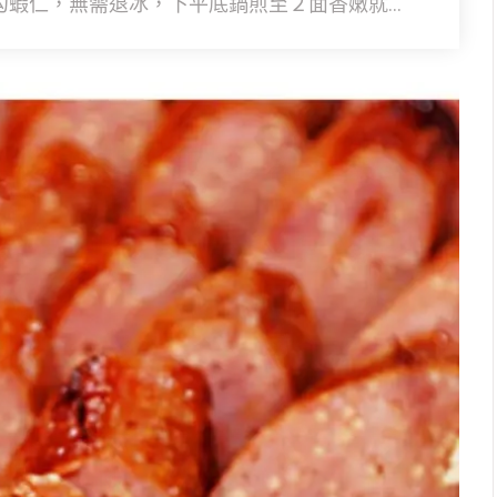
蝦仁，無需退冰，下平底鍋煎至２面香嫩就...