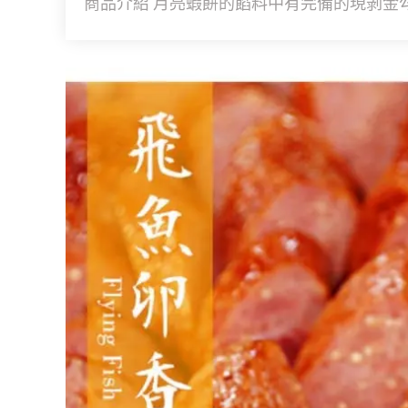
商品介紹 月亮蝦餅的餡料中有完備的現剝金勾