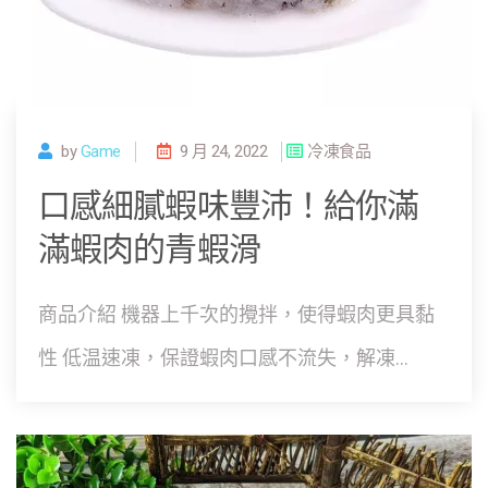
by
Game
9 月 24, 2022
冷凍食品
口感細膩蝦味豐沛！給你滿
滿蝦肉的青蝦滑
商品介紹 機器上千次的攪拌，使得蝦肉更具黏
性 低温速凍，保證蝦肉口感不流失，解凍...