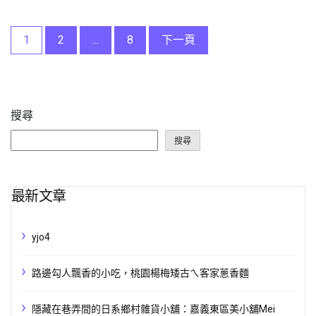
文
1
2
...
8
下一頁
章
分
搜尋
頁
搜尋
最新文章
yjo4
路邊勾人飄香的小吃，桃園楊梅矮古ㄟ客家蔥香麵
隱藏在巷弄間的日系鄉村雜貨小舖：嘉義東區美小舖Mei