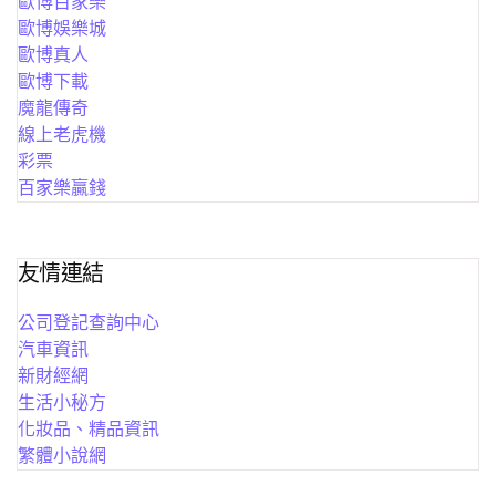
歐博百家樂
歐博娛樂城
歐博真人
歐博下載
魔龍傳奇
線上老虎機
彩票
百家樂贏錢
友情連結
公司登記查詢中心
汽車資訊
新財經網
生活小秘方
化妝品、精品資訊
繁體小說網