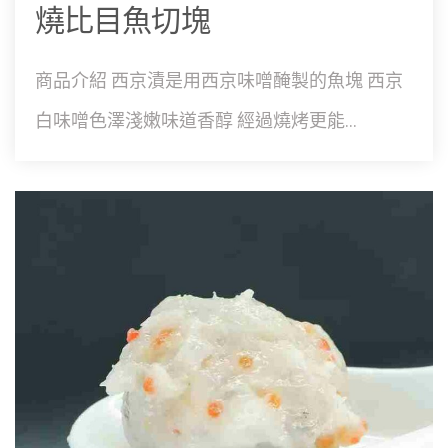
燒比目魚切塊
商品介紹 西京漬是用西京味噌醃製的魚塊 西京
白味噌色澤淺嫩味道香醇 經過燒烤更能...