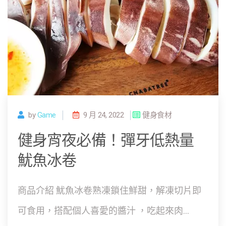
by
Game
9 月 24, 2022
健身食材
健身宵夜必備！彈牙低熱量
魷魚冰卷
商品介紹 魷魚冰卷熟凍鎖住鮮甜，解凍切片即
可食用，搭配個人喜愛的醬汁 ，吃起來肉...