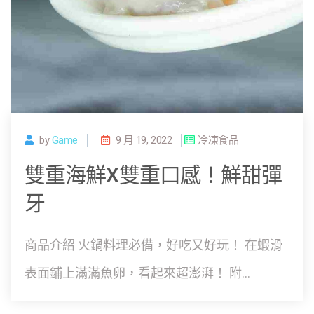
by
Game
9 月 19, 2022
冷凍食品
雙重海鮮X雙重口感！鮮甜彈
牙
商品介紹 火鍋料理必備，好吃又好玩！ 在蝦滑
表面鋪上滿滿魚卵，看起來超澎湃！ 附...