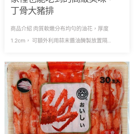
丁骨大豬排
商品介紹 肉質軟嫩分布均勻的油花，厚度
1.2cm， 可額外利用蒜末醬油醃製放置隔...