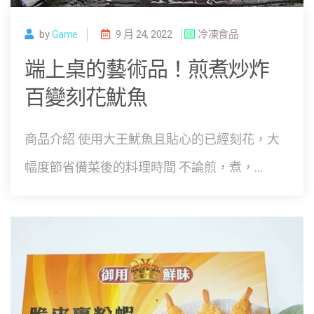
by
Game
9 月 24, 2022
冷凍食品
端上桌的藝術品！煎煮炒炸
百變刻花魷魚
商品介紹 使用大王魷魚且貼心的已經刻花，大
幅度節省備菜後的料理時間 不論煎，煮，...