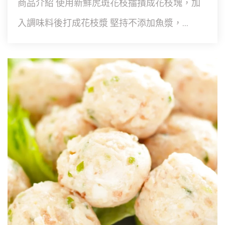
商品介紹 使用新鮮虎斑花枝擂撌成花枝塊，加
入調味料後打成花枝漿 堅持不添加魚漿，...