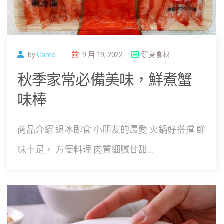
by
Game
9 月 19, 2022
健身食材
秋季家常必備美味，鮮煮蟹
味棒
商品介紹 退冰即食 小朋友的最愛 火鍋好搭擋 鮮
味十足， 方便料理 肉質細膩甘甜...