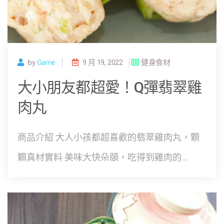
by
Game
9 月 19, 2022
健身食材
大小朋友都超愛！Q彈翡翠雞
肉丸
商品介紹 大人小孩都超喜歡的翡翠雞肉丸，顆
顆真材實料 美味大快朵頤，吃得到雞肉的...