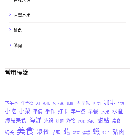
高纖水果
鮭魚
鵝肉
常用標籤
咖啡
古早味
下午茶
伴手禮
吐司
宅配
入口即化
冰淇淋
北區
小菜
小吃
手作
水產
打卡
早午餐
早餐
平價
水果
海鮮
甜點
海島美食
火鍋
炸物
素食
炒麵
燒肉
炸雞
美食
蝦
菇
聚餐
豬肉
網美
芋頭
蛋糕
蔬菜
蝦子