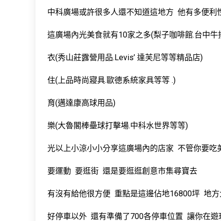
中科廣場或許很多人還不知道這地方 他有多便利性
這廣場內光美食就有10家之多(梨子咖啡館.台中牛
衣(秀山莊露營用品.Levis’ 達芙尼等等精品店)
住(上品時尚寢具.歐德系統家具等等 .)
育(邁達康高球用品)
樂(大魯閣棒壘球打擊場.中科水世界等等)
光以上小涼小小分享這廣場內的店家 不管你要吃
要運動 要逛街 還是要逛逛創意市集尋寶去
有沒有給他很方便 重點是這邊佔地16800坪 地方
好停車以外 還有準備了700各停車位置 讓你在