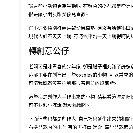
讓這些小動物更為生動呢 在顏色的搭配都是些亮
很是讓小朋友跟女孩兒喜歡~
◎小涼要特別推薦這款滑鼠靠墊 有沒有給他很口愛
現代人誰不天天上網 有時候平均一天上網得時間總
轉創意公仔
老闆可是味青春的少年家 卻是腦子裡充滿了許多
這攤主要在創造出一些cospley的小物 可以當成
可惜我既然沒有拍到那很有創意的爆筋熊>
這些都是創作人手作出來的小物 猜猜看這些是瞎
可不要跟小涼說 就動物園阿>
下面這些也都是創作人 自己巧思延生出來的相關
右邊盆栽內的小羊 有的再打拳 玩耍 這些盆栽無