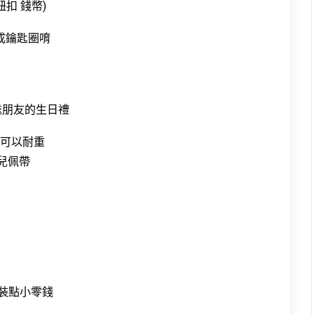
扣 錢幣)
成鑰匙圈唷
送朋友的生日禮
又可以耐重
兒佩帶
裝點小零錢