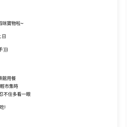
蝦咪寶物啦~
.日
)))
啡館用餐
輕市集時
人忍不住多看一眼
吃!