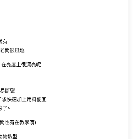
樣有
是老闆很風趣
 在亮度上很漂亮呢
不易斷裂
為了求快速加上用料便宜
線了>
闆也有在教學唷)
動物造型