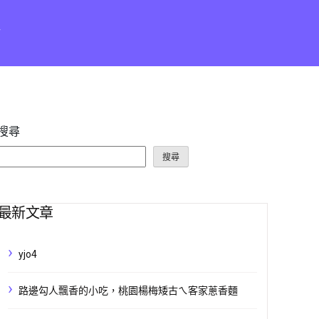
點
搜尋
搜尋
最新文章
yjo4
路邊勾人飄香的小吃，桃園楊梅矮古ㄟ客家蔥香麵