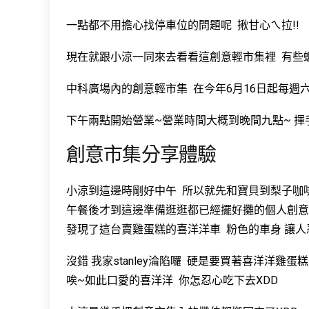
一點都不用擔心找停車位的問題呢 揪甘心ㄟ拉!!
現在就跟小涼一同來去看看這創意輕市集裡 有些
中科廣場內的創意輕市集 在今年6月16日起每週六
下午兩點開始營業~營業時間大概到晚間九點~ 揮手:
創意市集分享體驗
小涼到這邊時剛好中午 所以就先和寶貝到梨子咖
午餐後才到這邊準備逛逛都已經擺好攤的個人創意
發現了這台賣雞蛋糕的喜洋洋車 粉色的車身 讓
沒錯 我家stanley淪陷囉 硬是要買著喜洋洋雞蛋糕
唉~如此口愛的喜洋洋 你怎忍心吃下去XDD