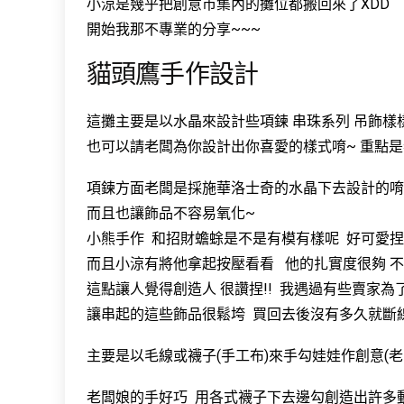
小涼是幾乎把創意市集內的攤位都搬回來了XDD
開始我那不專業的分享~~~
貓頭鷹手作設計
這攤主要是以水晶來設計些項鍊 串珠系列 吊飾樣
也可以請老闆為你設計出你喜愛的樣式唷~ 重點
項鍊方面老闆是採施華洛士奇的水晶下去設計的唷
而且也讓飾品不容易氧化~
小熊手作 和招財蟾蜍是不是有模有樣呢 好可愛捏
而且小涼有將他拿起按壓看看 他的扎實度很夠 
這點讓人覺得創造人 很讚捏!! 我遇過有些賣家
讓串起的這些飾品很鬆垮 買回去後沒有多久就斷
主要是以毛線或襪子(手工布)來手勾娃娃作創意(老
老闆娘的手好巧 用各式襪子下去邊勾創造出許多