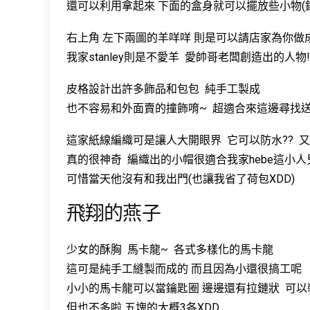
還可以利用拿起來 下面的盒身就可以擺放些小物(鈕
右上角 左下兩圖的羊咩咩 則是可以請店家為你做
我家stanley則是不愛羊 愛帥哥老闆創造出的人物!
皮格設計出許多飾品和包包 純手工製成
也不容易和外面賣的撞飾唷~ 超適合來這邊尋找
這家紙線編織可是讓人大開眼界 它可以防水?? 
真的很神奇 編織出的小帽很適合我家hebe這小人
可惜當天他沒有和我出門(也讓我省了荷包XDD)
飛翔的燕子
少女的酥胸 馬卡龍~ 各式多樣化的馬卡龍
這可是純手工縫製而成的 而且因為小還很搞工呢
小小的馬卡龍可以當鑰匙圈 邊邊還有拉鏈狀 可以
但也不多啦 五塊的大概3各XDD