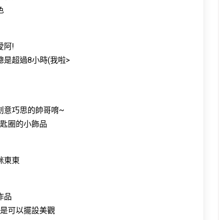
色
阿!
是超過8小時(我啦>
創意巧思的帥哥唷~
鑰匙圈的小飾品
咪東東
作品
論是可以擺設美觀