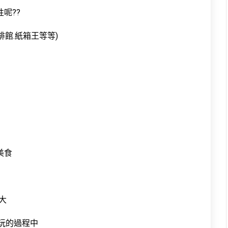
呢??
排館.紙箱王等等)
美食
大
遊玩的過程中