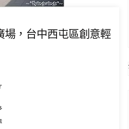
廣場，台中西屯區創意輕
了
多
素