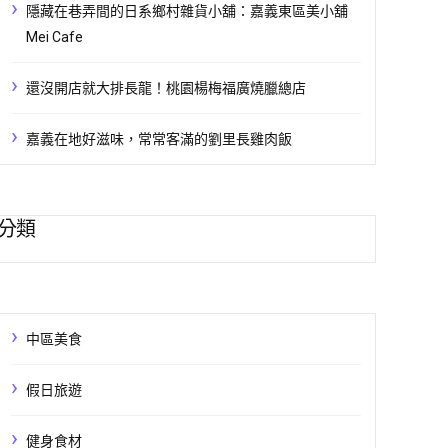
隱藏在巷弄間的日系鄉村雜貨小舖：嘉義東區美小舖
Mei Cafe
還沒開店就大排長龍！桃園楊梅福廣燒臘總店
嘉義在地好滋味，常常客滿的劉里長雞肉飯
分類
中區美食
假日旅遊
健身食材