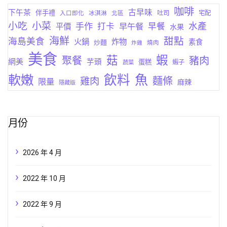
咖啡
古早味
下午茶
伴手禮
吐司
宅配
入口即化
冰淇淋
北區
小菜
小吃
手作
水產
打卡
早午餐
早餐
平價
水果
海鮮
甜點
海島美食
火鍋
炸物
素食
炒麵
燒肉
炸雞
美食
蝦
菇
聚餐
豬肉
網美
芋頭
蛋糕
蔬菜
蝦子
軟嫩
飲料
魚
麵條
雞肉
限量
麻辣
隱藏版
月份
2026 年 4 月
2022 年 10 月
2022 年 9 月