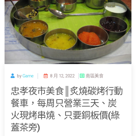
by
Game
8 月 12, 2022
南區美食
忠孝夜市美食║炙燒碳烤行動
餐車，每周只營業三天、炭
火現烤串燒、只要銅板價(綠
蓋茶旁)