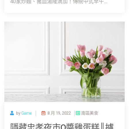
40家炒麵、豬血湯隆滴加！傳統中式早午...
by
Game
8 月 19, 2022
南區美食
隱藏忠孝夜市Q醬雞蛋糕║擄