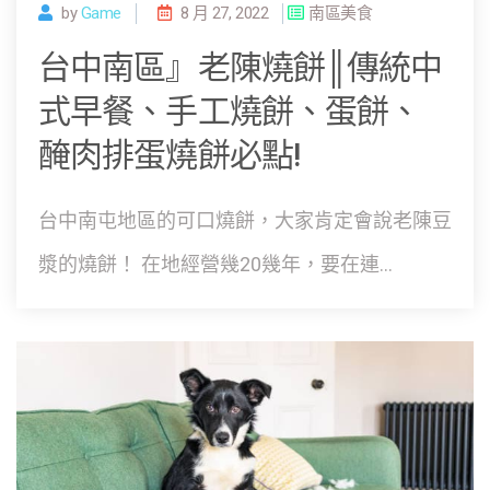
by
Game
8 月 27, 2022
南區美食
台中南區』老陳燒餅║傳統中
式早餐、手工燒餅、蛋餅、
醃肉排蛋燒餅必點!
台中南屯地區的可口燒餅，大家肯定會說老陳豆
漿的燒餅！ 在地經營幾20幾年，要在連...