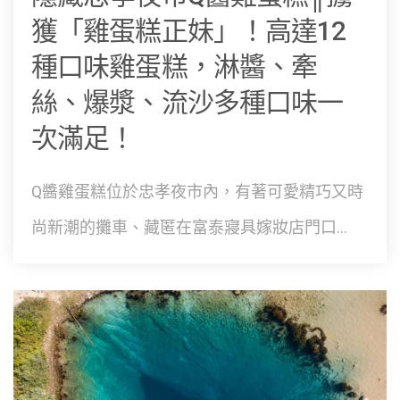
獲「雞蛋糕正妹」！高達12
種口味雞蛋糕，淋醬、牽
絲、爆漿、流沙多種口味一
次滿足！
Q醬雞蛋糕位於忠孝夜市內，有著可愛精巧又時
尚新潮的攤車、藏匿在富泰寢具嫁妝店門口...