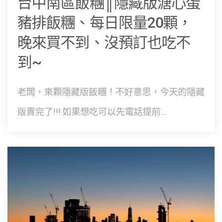
台中南區飯糰║隱藏版溏心蛋
豬排飯糰、每日限量20顆，
晚來買不到、沒預訂也吃不
到~
老闆，來顆隱藏版飯糰！不好意思，今天的隱藏
版賣完了!!! 如果想吃可以先電話提前...