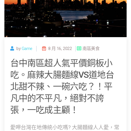
by
Game
8 月 16, 2022
南區美食
台中南區超人氣平價銅板小
吃。麻辣大腸麵線VS道地台
北甜不辣、一碗六吃？！平
凡中的不平凡，絕對不誇
張，一吃成主顧！
愛呷台灣在地傳統小吃嗎? 大腸麵線人人愛，常