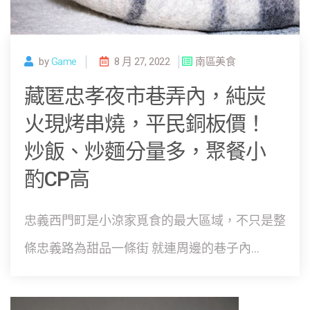
by
Game
8 月 27, 2022
南區美食
藏匿忠孝夜市巷弄內，純炭
火現烤串燒，平民銅板價！
炒飯、炒麵分量多，聚餐小
酌CP高
忠義西門町是小涼家覓食的最大區域，不只是整
條忠義路為甜品一條街 就連周邊的巷子內...