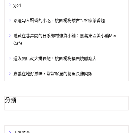
yjo4
路邊勾人飄香的小吃，桃園楊梅矮古ㄟ客家蔥香麵
隱藏在巷弄間的日系鄉村雜貨小舖：嘉義東區美小舖Mei
Cafe
還沒開店就大排長龍！桃園楊梅福廣燒臘總店
嘉義在地好滋味，常常客滿的劉里長雞肉飯
分類