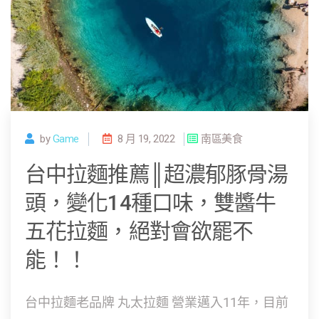
by
Game
8 月 19, 2022
南區美食
台中拉麵推薦║超濃郁豚骨湯
頭，變化14種口味，雙醬牛
五花拉麵，絕對會欲罷不
能！！
台中拉麵老品牌 丸太拉麵 營業邁入11年，目前