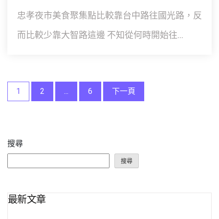
忠孝夜市美食聚集點比較靠台中路往國光路，反
而比較少靠大智路這邊 不知從何時開始往...
文
1
2
...
6
下一頁
章
分
搜尋
頁
搜尋
最新文章