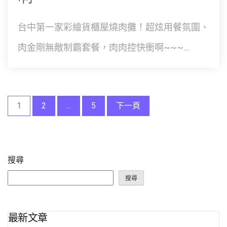
台中第一家彩繪貨櫃屋燒肉攤！超炫用餐氛圍、
肉金剛無敵制霸套餐，肉肉控快衝啊~~~...
文
1
2
...
5
下一頁
章
分
搜尋
頁
搜尋
最新文章