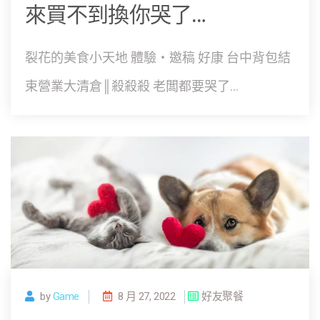
來買不到換你哭了…
裂花的美食小天地 體驗‧邀稿 好康 台中背包結
束營業大清倉║殺殺殺 老闆都要哭了...
by
Game
8 月 27, 2022
好友聚餐