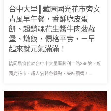
台中大里║藏匿國光花市旁文
青風早午餐，香酥脆皮蛋
餅、超銷魂花生醬牛肉菠蘿
堡、燉飯，價格平實，ㄧ早
起來就元氣滿滿！
搞岡晨食位於台中市大里區勝利二路346號，近
國光花市、超人氣特色餐點、美味飄香！...