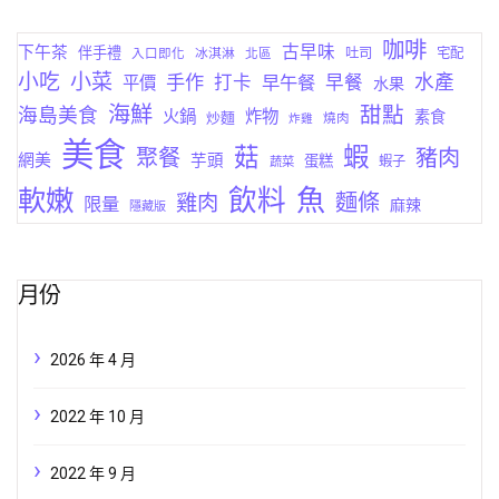
咖啡
古早味
下午茶
伴手禮
吐司
宅配
入口即化
冰淇淋
北區
小菜
小吃
手作
水產
打卡
早午餐
早餐
平價
水果
海鮮
甜點
海島美食
火鍋
炸物
素食
炒麵
燒肉
炸雞
美食
蝦
菇
聚餐
豬肉
網美
芋頭
蛋糕
蔬菜
蝦子
軟嫩
飲料
魚
麵條
雞肉
限量
麻辣
隱藏版
月份
2026 年 4 月
2022 年 10 月
2022 年 9 月