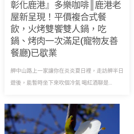
彰化鹿港』多樂咖啡║鹿港老
屋新呈現！平價複合式餐
飲，火烤雙饗雙人鍋，吃
鍋、烤肉一次滿足(寵物友善
餐廳)已歇業
舺中山路上一家讓你在炎炎夏日裡，走訪舺半日
遊後，能暫時坐下來吹個冷氣 喝紅酒聊是...