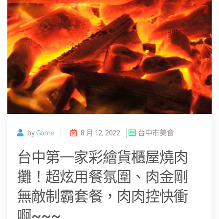
by
Game
8 月 12, 2022
台中市美食
台中第一家彩繪貨櫃屋燒肉
攤！超炫用餐氛圍、肉金剛
無敵制霸套餐，肉肉控快衝
啊~~~