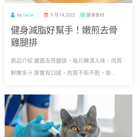
by
Game
9 月 14, 2022
健身食材
健身減脂好幫手！嫩煎去骨
雞腿排
商品介紹 嚴選去骨腿排，每片醃漬入味，肉質
鮮嫩多汁 厚實有口感，肉質不柴不乾，香...