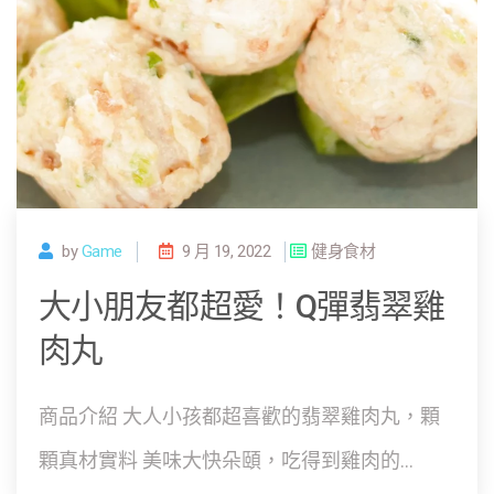
by
Game
9 月 19, 2022
健身食材
大小朋友都超愛！Q彈翡翠雞
肉丸
商品介紹 大人小孩都超喜歡的翡翠雞肉丸，顆
顆真材實料 美味大快朵頤，吃得到雞肉的...