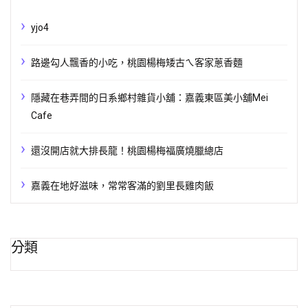
yjo4
路邊勾人飄香的小吃，桃園楊梅矮古ㄟ客家蔥香麵
隱藏在巷弄間的日系鄉村雜貨小舖：嘉義東區美小舖Mei
Cafe
還沒開店就大排長龍！桃園楊梅福廣燒臘總店
嘉義在地好滋味，常常客滿的劉里長雞肉飯
分類