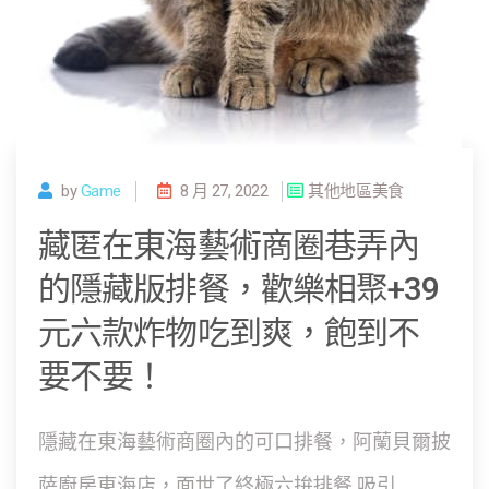
by
Game
8 月 27, 2022
其他地區美食
藏匿在東海藝術商圈巷弄內
的隱藏版排餐，歡樂相聚+39
元六款炸物吃到爽，飽到不
要不要！
隱藏在東海藝術商圈內的可口排餐，阿蘭貝爾披
萨廚房東海店，面世了終極六拚排餐 吸引...