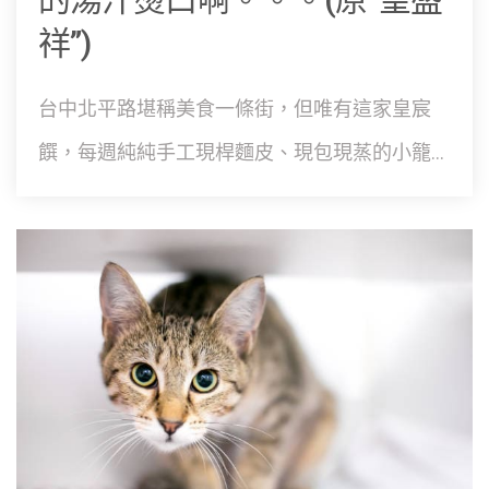
祥”)
台中北平路堪稱美食一條街，但唯有這家皇宸
饌，每週純純手工現桿麵皮、現包現蒸的小籠...