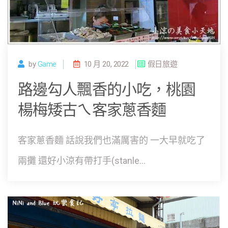
by
Game
10 月 20, 2022
假日旅遊
路邊勾人飄香的小吃，桃園
楊梅矮古ㄟ客家蔥香麵
客家蔥香麵 話說我們也滿厲害的 一大早就吃了
兩攤 還好小涼有帶打手(stanle...