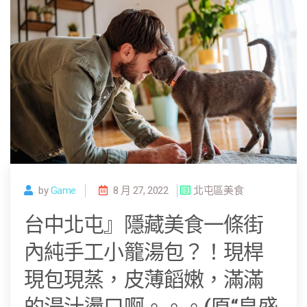
by
Game
8 月 27, 2022
北屯區美食
台中北屯』隱藏美食一條街
內純手工小籠湯包？！現桿
現包現蒸，皮薄饀嫩，滿滿
的湯汁燙口啊。。。(原“皇盛