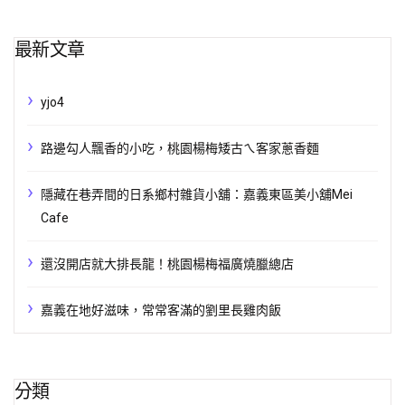
最新文章
yjo4
路邊勾人飄香的小吃，桃園楊梅矮古ㄟ客家蔥香麵
隱藏在巷弄間的日系鄉村雜貨小舖：嘉義東區美小舖Mei
Cafe
還沒開店就大排長龍！桃園楊梅福廣燒臘總店
嘉義在地好滋味，常常客滿的劉里長雞肉飯
分類