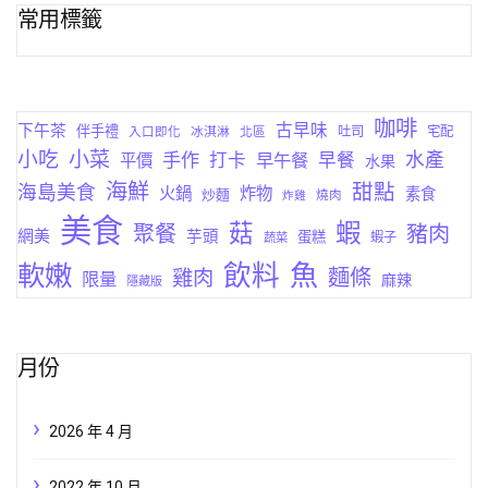
常用標籤
咖啡
古早味
下午茶
伴手禮
吐司
宅配
入口即化
冰淇淋
北區
小菜
小吃
手作
水產
打卡
早午餐
早餐
平價
水果
海鮮
甜點
海島美食
火鍋
炸物
素食
炒麵
燒肉
炸雞
美食
蝦
菇
聚餐
豬肉
網美
芋頭
蛋糕
蔬菜
蝦子
軟嫩
飲料
魚
麵條
雞肉
限量
麻辣
隱藏版
月份
2026 年 4 月
2022 年 10 月