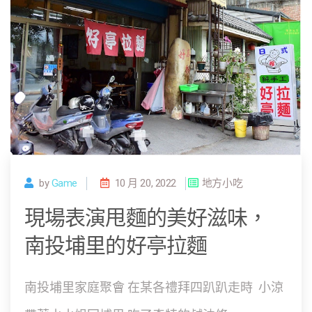
by
Game
10 月 20, 2022
地方小吃
現場表演甩麵的美好滋味，
南投埔里的好亭拉麵
南投埔里家庭聚會 在某各禮拜四趴趴走時 小涼