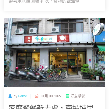
帶著水水姐回埔里 吃了奇特的鹹油條...
by
Game
10 月 08, 2022
好友聚餐
家庭聚餐新去處，南投埔里