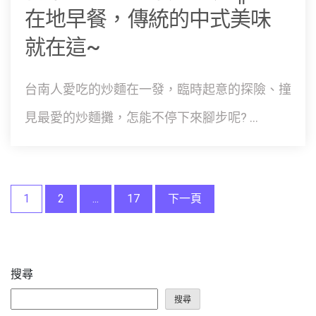
在地早餐，傳統的中式美味
就在這~
台南人愛吃的炒麵在一發，臨時起意的探險、撞
見最愛的炒麵攤，怎能不停下來腳步呢? ...
文
1
2
...
17
下一頁
章
分
搜尋
頁
搜尋