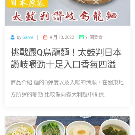
by
Game
9 月 13, 2022
外國美食
挑戰最Q烏龍麵！太鼓判日本
讚岐嚼勁十足入口香氣四溢
商品介紹 麵的Q彈度以及入喉的滑順，在關東地
方所謂的嚼勁 比較偏向義大利麵中間保...