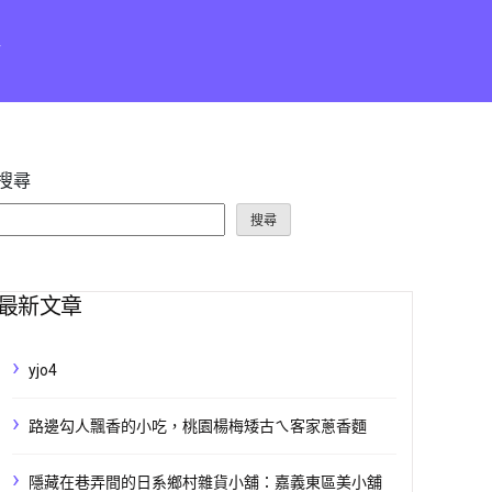
點
搜尋
搜尋
最新文章
yjo4
路邊勾人飄香的小吃，桃園楊梅矮古ㄟ客家蔥香麵
隱藏在巷弄間的日系鄉村雜貨小舖：嘉義東區美小舖