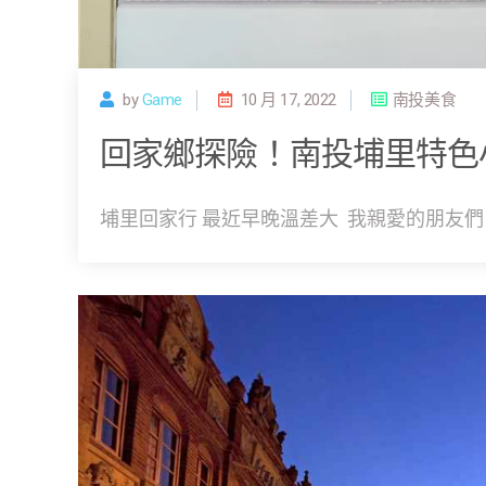
by
Game
10 月 17, 2022
南投美食
回家鄉探險！南投埔里特色
埔里回家行 最近早晚溫差大 我親愛的朋友們 可