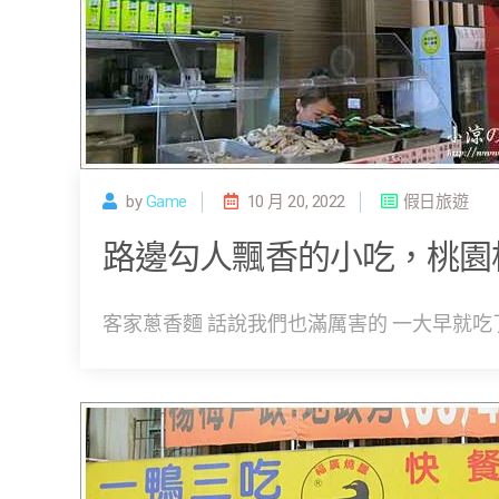
by
Game
10 月 20, 2022
假日旅遊
路邊勾人飄香的小吃，桃園
客家蔥香麵 話說我們也滿厲害的 一大早就吃了兩攤