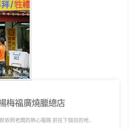
楊梅福廣燒臘總店
依照老闆的熱心報路 前往下個目的地...