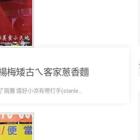
楊梅矮古ㄟ客家蔥香麵
 還好小涼有帶打手(stanle...