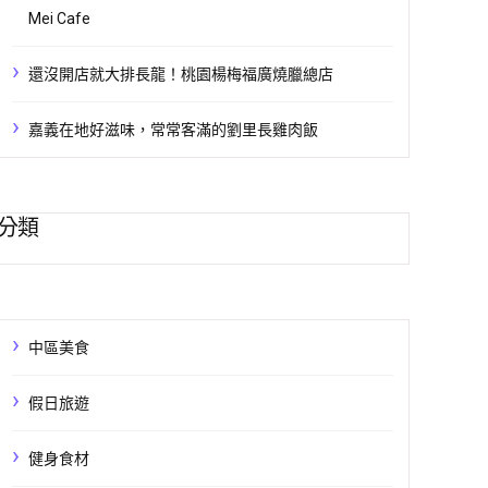
Mei Cafe
還沒開店就大排長龍！桃園楊梅福廣燒臘總店
嘉義在地好滋味，常常客滿的劉里長雞肉飯
分類
中區美食
假日旅遊
健身食材