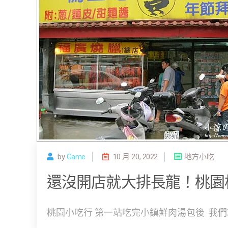
by
Game
10 月 20, 2022
地方小吃
還沒開店就大排長龍！桃園
桃園小吃行 第一站吃完小鎮鮮肉湯包後 我們就