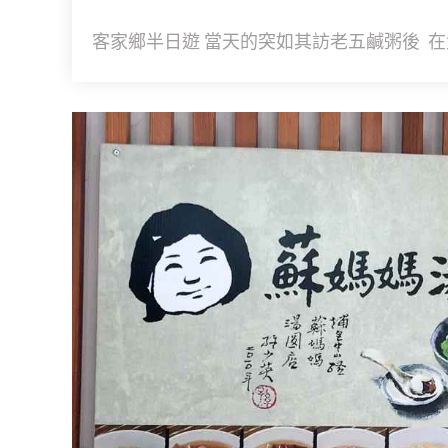
客家鄉半日遊 當天的突如其訪老五鹹粥後 在大