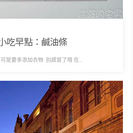
小吃早點：鹹油條
是要多添加衣物 別感冒了唷 在...