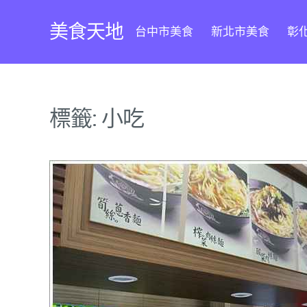
Skip
to
美食天地
台中市美食
新北市美食
彰
content
標籤:
小吃