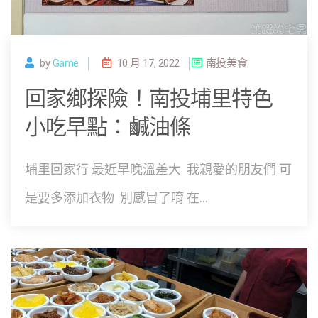
by
Game
10 月 17, 2022
南投美食
回家鄉探險！南投埔里特色
小吃早點：鹹油條
埔里回家行 最近早晚溫差大 我親愛的朋友們 可
是要多添加衣物 別感冒了唷 在...