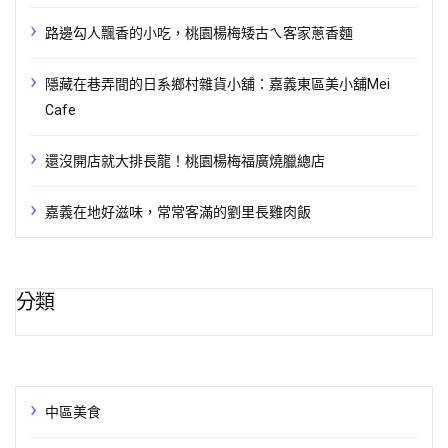
路邊勾人飄香的小吃，桃園楊梅矮古ㄟ客家蔥香麵
隱藏在巷弄間的日系鄉村雜貨小舖：嘉義東區美小舖Mei
Cafe
還沒開店就大排長龍！桃園楊梅福廣燒臘總店
嘉義在地好滋味，常常客滿的劉里長雞肉飯
分類
中區美食