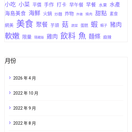
小菜
小吃
手作
水產
打卡
早午餐
早餐
平價
水果
海鮮
甜點
海島美食
火鍋
炸物
素食
炒麵
燒肉
炸雞
美食
蝦
菇
聚餐
豬肉
網美
芋頭
蛋糕
蔬菜
蝦子
軟嫩
飲料
魚
麵條
雞肉
限量
麻辣
隱藏版
月份
2026 年 4 月
2022 年 10 月
2022 年 9 月
2022 年 8 月