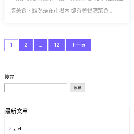
版美食，雖然是在市場內 卻有著餐廳菜色...
文
1
2
...
12
下一頁
章
分
搜尋
頁
搜尋
最新文章
yjo4