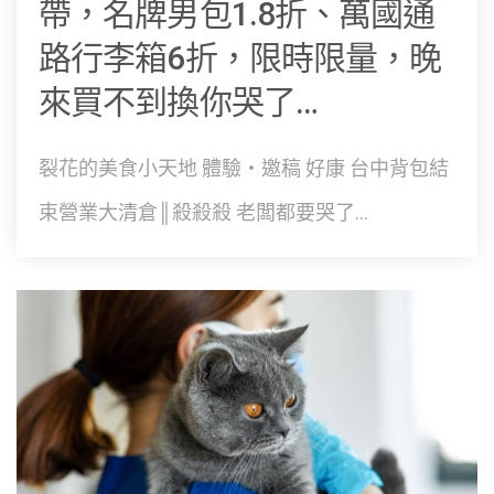
帶，名牌男包1.8折、萬國通
路行李箱6折，限時限量，晚
來買不到換你哭了…
裂花的美食小天地 體驗‧邀稿 好康 台中背包結
束營業大清倉║殺殺殺 老闆都要哭了...