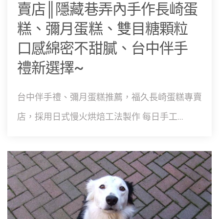
賣店║隱藏巷弄內手作長崎蛋
糕、彌月蛋糕、雙目糖顆粒
口感綿密不甜膩、台中伴手
禮新選擇~
台中伴手禮、彌月蛋糕推薦，福久長崎蛋糕專賣
店，採用日式慢火烘焙工法製作 每日手工...