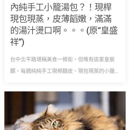
內純手工小籠湯包？！現桿
現包現蒸，皮薄饀嫩，滿滿
的湯汁燙口啊。。。(原“皇盛
祥”)
台中北平路堪稱美食一條街，但唯有這家皇宸
饌，每週純純手工現桿麵皮、現包現蒸的小籠...