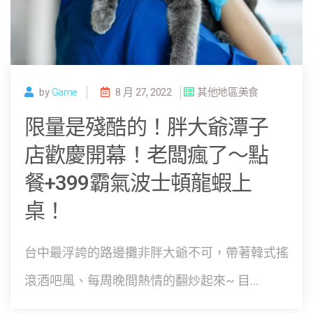
by
Game
8 月 27, 2022
其他地區美食
限量是殘酷的！胖大爺潭子
店歡慶開幕！老闆瘋了～點
餐+399霸氣波士頓龍蝦上
桌！
台中最浮誇的路邊攤非胖大爺不可，帶著韓式搖
滾酒吧風、每周晚間熱情的翻炒起來~ 目...