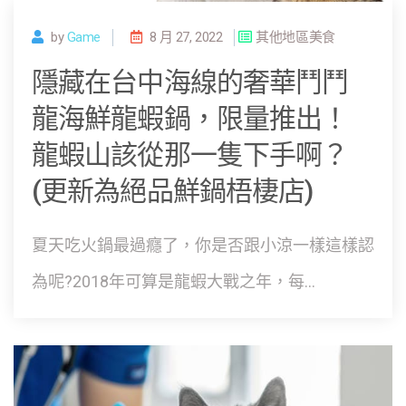
by
Game
8 月 27, 2022
其他地區美食
隱藏在台中海線的奢華鬥鬥
龍海鮮龍蝦鍋，限量推出！
龍蝦山該從那一隻下手啊？
(更新為絕品鮮鍋梧棲店)
夏天吃火鍋最過癮了，你是否跟小涼一樣這樣認
為呢?2018年可算是龍蝦大戰之年，每...