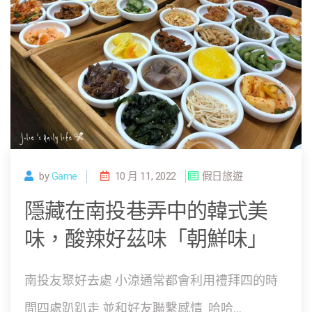
by
Game
10 月 11, 2022
假日旅遊
隱藏在南投巷弄中的韓式美
味，酸辣好茲味「朝鮮味」
南投友聚好去處 小涼通常都會利用禮拜四的時
間四處趴趴走 並和好友聯繫感情 哈哈...