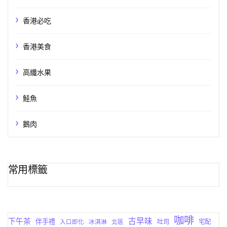
香港必吃
香港美食
高纖水果
鮭魚
鵝肉
常用標籤
咖啡
古早味
下午茶
伴手禮
吐司
宅配
入口即化
冰淇淋
北區