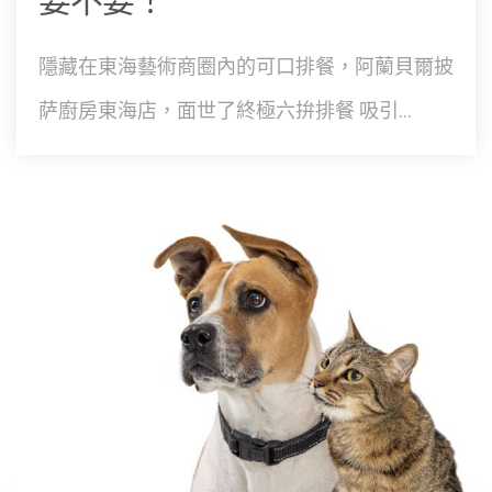
要不要！
隱藏在東海藝術商圈內的可口排餐，阿蘭貝爾披
萨廚房東海店，面世了終極六拚排餐 吸引...