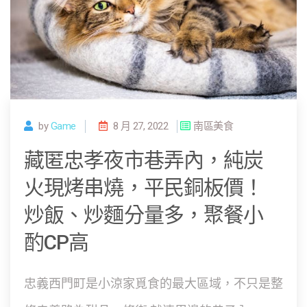
by
Game
8 月 27, 2022
南區美食
藏匿忠孝夜市巷弄內，純炭
火現烤串燒，平民銅板價！
炒飯、炒麵分量多，聚餐小
酌CP高
忠義西門町是小涼家覓食的最大區域，不只是整