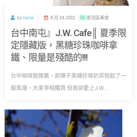
by
Game
8 月 24, 2022
南屯區美食
台中南屯』J.W. Cafe║ 夏季限
定隱藏版，黑糖珍珠咖啡拿
鐵、限量是殘酷的!!!
台中咖啡館推薦，前陣子黑糖珍珠奶茶掀起了一
股風潮，大家爭相購買 但我卻愛上J.W...