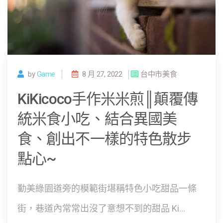
by
Game
8 月 27, 2022
台中市美食
KiKicoco手作米米煎║顛覆傳
統米食小吃、結合異國美
食、創出不一樣的特色散步
點心~
勤美綠園道旁的模範街堪稱特色小吃甜品一條
街，巷道內常常出沒了意想不到的甜品 Ki...