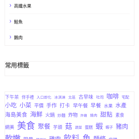
高纖水果
鮭魚
鵝肉
常用標籤
咖啡
古早味
下午茶
伴手禮
吐司
宅配
入口即化
冰淇淋
北區
小菜
小吃
手作
水產
打卡
早午餐
早餐
平價
水果
海鮮
甜點
海島美食
火鍋
炸物
素食
炒麵
燒肉
炸雞
美食
蝦
菇
聚餐
豬肉
網美
芋頭
蛋糕
蔬菜
蝦子
軟嫩
飲料
魚
麵條