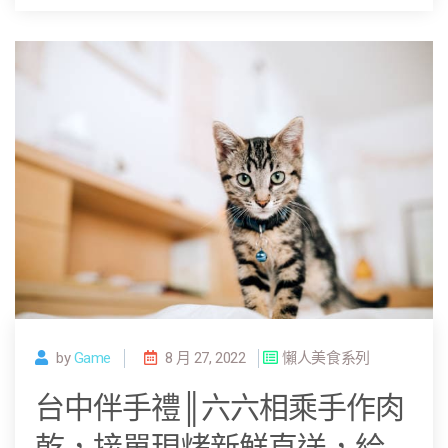
by
Game
8 月 27, 2022
懶人美食系列
台中伴手禮║六六相乘手作肉
乾，接單現烤新鮮直送，給