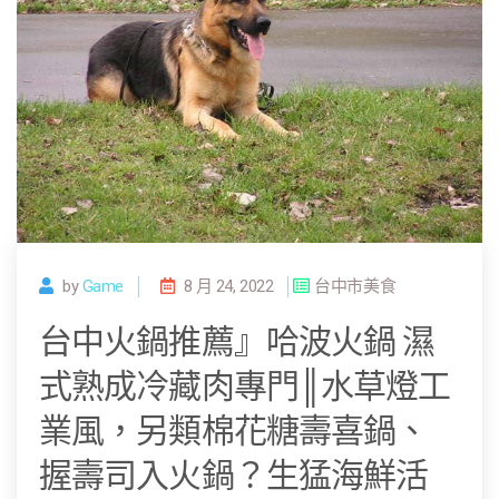
by
Game
8 月 24, 2022
台中市美食
台中火鍋推薦』哈波火鍋 濕
式熟成冷藏肉專門║水草燈工
業風，另類棉花糖壽喜鍋、
握壽司入火鍋？生猛海鮮活