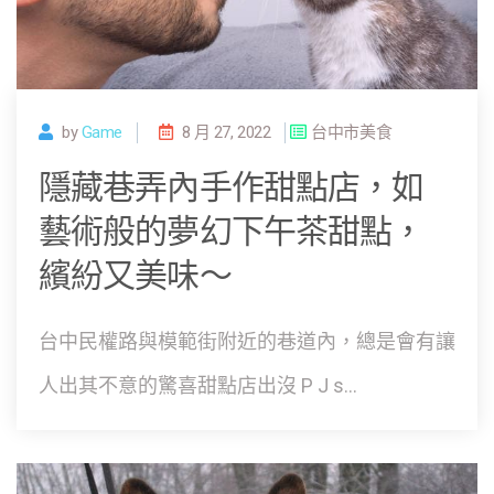
by
Game
8 月 27, 2022
台中市美食
隱藏巷弄內手作甜點店，如
藝術般的夢幻下午茶甜點，
繽紛又美味～
台中民權路與模範街附近的巷道內，總是會有讓
人出其不意的驚喜甜點店出沒 P J s...