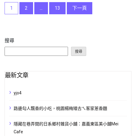
文
1
2
...
13
下一頁
章
分
搜尋
頁
搜尋
最新文章
yjo4
路邊勾人飄香的小吃，桃園楊梅矮古ㄟ客家蔥香麵
隱藏在巷弄間的日系鄉村雜貨小舖：嘉義東區美小舖Mei
Cafe